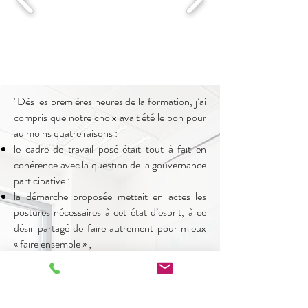
"Dès les premières heures de la formation, j’ai
compris que notre choix avait été le bon pour
au moins quatre raisons :
le cadre de travail posé était tout à fait en
cohérence avec la question de la gouvernance
participative ;
la démarche proposée mettait en actes les
postures nécessaires à cet état d’esprit, à ce
désir partagé de faire autrement pour mieux
« faire ensemble » ;
les choix de contenus et d’apports m’ont
permis de me rassurer sur certains points mais
aussi de me remettre en questions sur d’autres
;