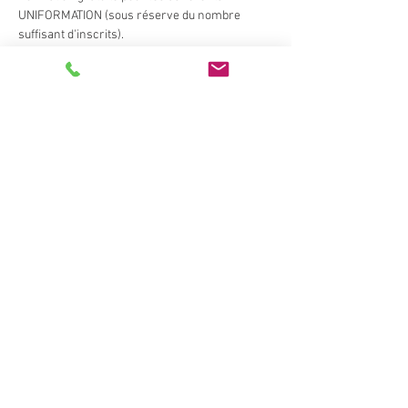
UNIFORMATION (sous réserve du nombre 
suffisant d'inscrits).
Billets
Complet
Type de billet
Inscription/ OPCA
UNIFORMATION
Plus d'info
Prix
0,00 €
Cet événement est complet